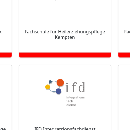
k
Fachschule für Heilerziehungspflege
Fa
Kempten
ege
IFD Integratrionsfachdienst