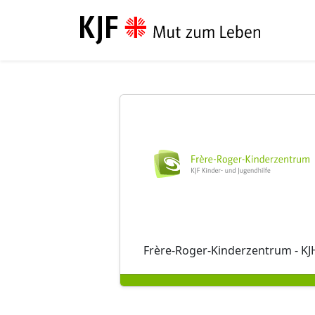
Direkt zum Inhalt
Frère-Roger-Kinderzentrum - KJ